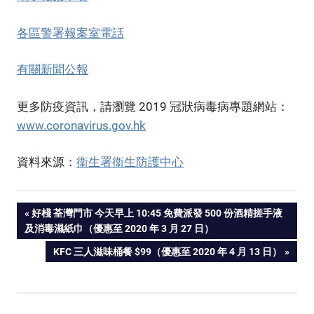
各區警署報案室電話
有關新聞公報
更多防疫資訊，請瀏覽 2019 冠狀病毒病專題網站：
www.coronavirus.gov.hk
資料來源：
衞生署衞生防護中心
PREVIOUS
好棧 荃灣門市 今天早上 10:45 免費派發 500 份酒精搓手液
Post
及消毒濕紙巾（優惠至 2020 年 3 月 27 日）
POST:
NEXT
KFC 三人滋味桶餐 $99（優惠至 2020 年 4 月 13 日）
navigation
POST: