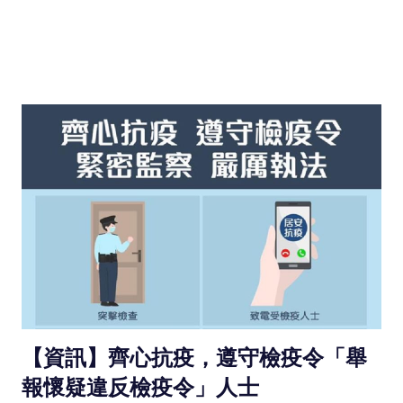
【資訊】齊心抗疫，遵守檢疫令「舉
報懷疑違反檢疫令」人士