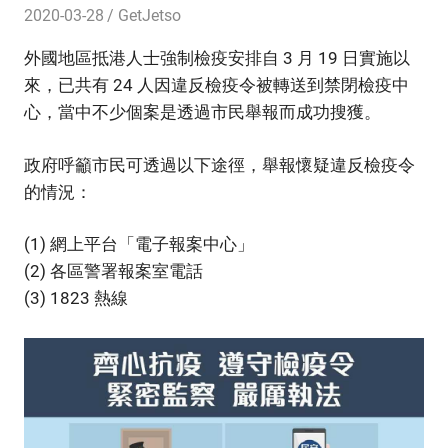
2020-03-28
GetJetso
外國地區抵港人士強制檢疫安排自 3 月 19 日實施以
來，已共有 24 人因違反檢疫令被轉送到禁閉檢疫中
心，當中不少個案是透過市民舉報而成功搜獲。
政府呼籲市民可透過以下途徑，舉報懷疑違反檢疫令
的情況：
(1) 網上平台「電子報案中心」
(2) 各區警署報案室電話
(3) 1823 熱線