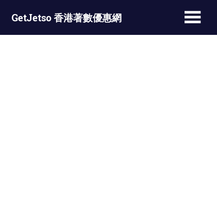
Skip
GetJetso 香港著數優惠網
to
content
最
新
著
數
優
惠