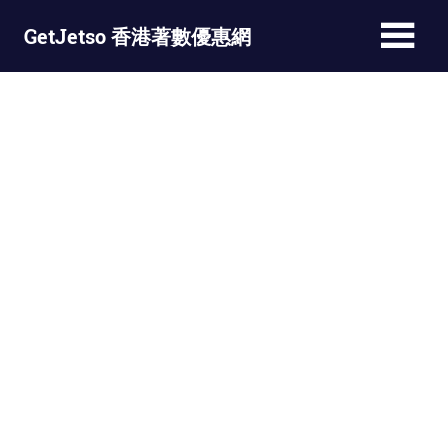
Skip
GetJetso 香港著數優惠網
to
content
最
新
著
數
優
惠