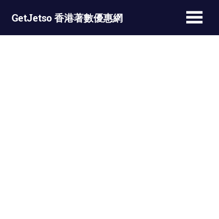
Skip
GetJetso 香港著數優惠網
to
content
最
新
著
數
優
惠