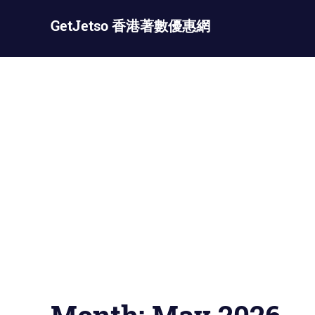
Skip
GetJetso 香港著數優惠網
to
content
最
新
著
數
優
惠