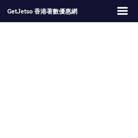
Skip
GetJetso 香港著數優惠網
to
content
最
新
著
數
優
惠