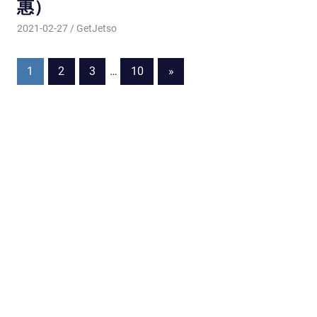
惠）
2021-02-27
GetJetso
1
2
3
…
10
Next
»
Posts
Posts
navigation