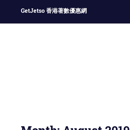
Skip
GetJetso 香港著數優惠網
to
content
最
新
著
數
優
惠