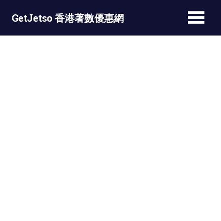
Skip
GetJetso 香港著數優惠網
to
content
最
新
著
數
優
惠