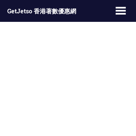
Skip
GetJetso 香港著數優惠網
to
content
最
新
著
數
優
惠