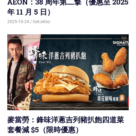
AEON：38 周年第二撃（優惠至 2025
年 11 月 5 日）
2025-10-24
GetJetso
麥當勞：鋒味洋蔥吉列豬扒飽四道菜
套餐減 $5（限時優惠）