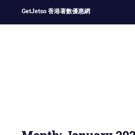
Skip
GetJetso 香港著數優惠網
to
content
最
新
著
數
優
惠