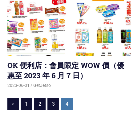
OK 便利店：會員限定 WOW 價（優
惠至 2023 年 6 月 7 日）
2023-06-01
GetJetso
«
Previous
1
2
3
4
Posts
Posts
navigation