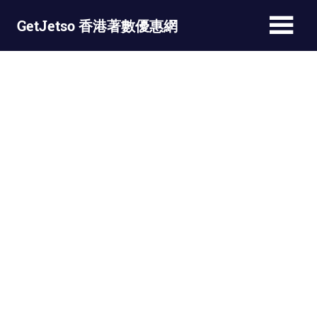
Skip
GetJetso 香港著數優惠網
to
content
最
新
著
數
優
惠