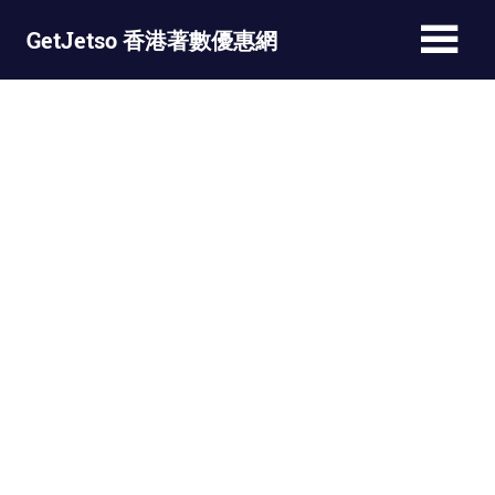
Skip
GetJetso 香港著數優惠網
to
content
最
新
著
數
優
惠